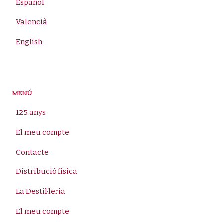
Español
Valencià
English
MENÚ
125 anys
El meu compte
Contacte
Distribució física
La Destil·leria
El meu compte