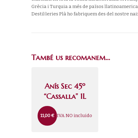
Grècia i Turquia a més de països llatinoameric
Destil·leries Plà ho fabriquem des del nostre n
També us recomanem…
Anís Sec 45º
“Cassalla” 1L
IVA NO incluido
11,00
€