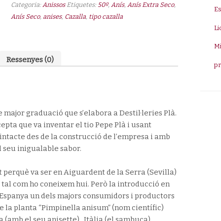
Categoria:
Anissos
Etiquetes:
50º
,
Anís
,
Anís Extra Seco
,
E
Extra
Anís Seco
,
anises
,
Cazalla
,
tipo cazalla
Sec
Li
Plà
50º
Mi
"Cassalla"
Ressenyes (0)
p
1L
e major graduació que s’elabora a Destil·leries Plà.
epta que va inventar el tio Pepe Plà i usant
 intacte des de la construcció de l’empresa i amb
l seu inigualable sabor.
perquè va ser en Aiguardent de la Serra (Sevilla)
tal com ho coneixem hui. Però la introducció en
és Espanya un dels majors consumidors i productors
e la planta “Pimpinella anisum” (nom científic)
(amb el seu anisette) , Itàlia (el sambuca) ,