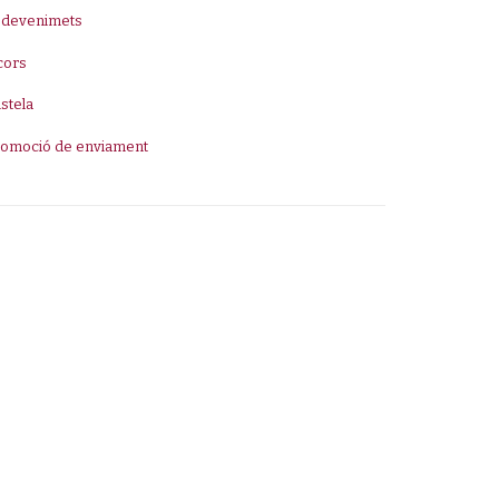
sdevenimets
cors
stela
romoció de enviament