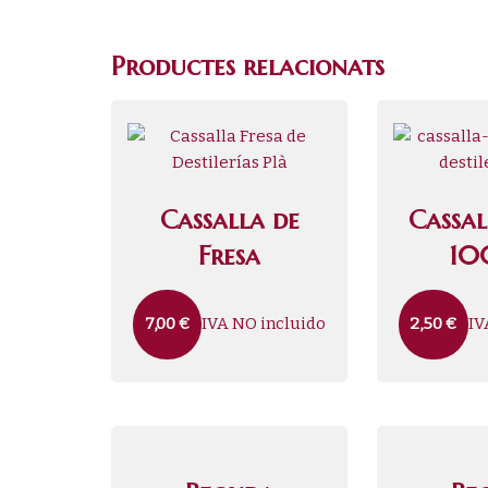
Productes relacionats
Cassalla de
Cassal
Fresa
10
IVA NO incluido
IV
7,00
€
2,50
€