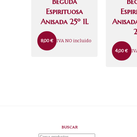
Beguda
Be
Espirituosa
Espi
Anisada 25º 1L
Anisad
IVA NO incluido
8,00
€
IV
4,00
€
BUSCAR
Cerca: