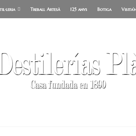
il·leria
Treball Artesà
125 anys
Botiga
Visita’