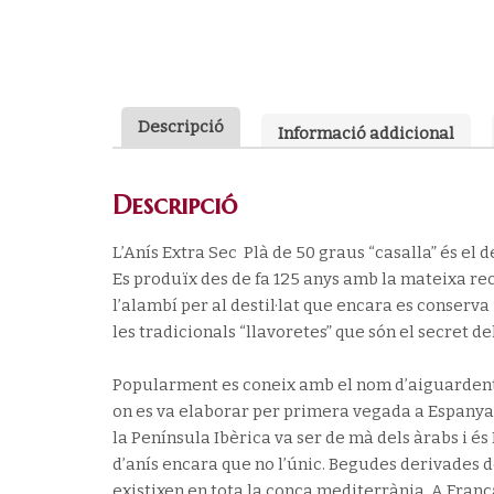
Descripció
Informació addicional
Descripció
L’Anís Extra Sec Plà de 50 graus “casalla” és el d
Es produïx des de fa 125 anys amb la mateixa rec
l’alambí per al destil·lat que encara es conserva
les tradicionals “llavoretes” que són el secret de
Popularment es coneix amb el nom d’aiguardent 
on es va elaborar per primera vegada a Espanya 
la Península Ibèrica va ser de mà dels àrabs i 
d’anís encara que no l’únic. Begudes derivades d
existixen en tota la conca mediterrània. A França 