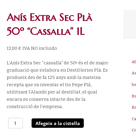
Anís Extra Sec Plà
50º “Cassalla” 1L
12,00
€
IVA NO incluido
A
L’Anís Extra Sec “cassalla” de 50ᵒ és el de major
graduació que s’elabora en Destil·leries Plà. Es
A
produeix des de fa 125 anys amb la mateixa
recepta que va inventar el tio Pepe Plà,
be
utilitzant l’Alambí per al destil·lat, el qual
B
encara es conserva intacte des de la
construcció de l’empresa.
B
Ca
quantitat
Afegeix a la cistella
de
C
Anís