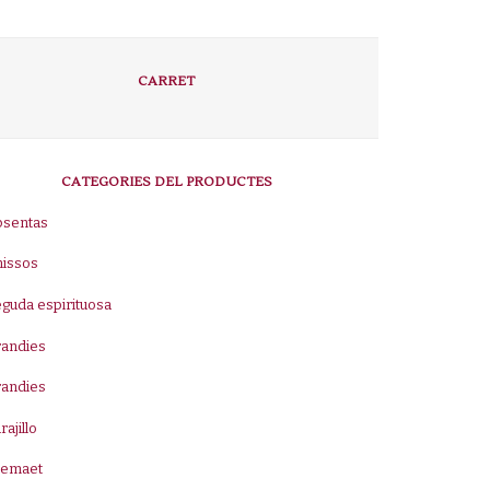
CARRET
CATEGORIES DEL PRODUCTES
bsentas
nissos
guda espirituosa
randies
randies
rajillo
remaet