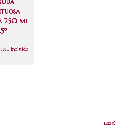
guda
rituosa
a 250 ml
25º
A NO incluido
MENÚ