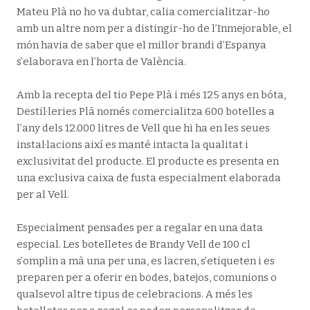
Mateu Plà no ho va dubtar, calia comercialitzar-ho
amb un altre nom per a distingir-ho de l’Inmejorable, el
món havia de saber que el millor brandi d’Espanya
s’elaborava en l’horta de València.
Amb la recepta del tio Pepe Plà i més 125 anys en bóta,
Destil·leries Plà només comercialitza 600 botelles a
l’any dels 12.000 litres de Vell que hi ha en les seues
instal·lacions així es manté intacta la qualitat i
exclusivitat del producte. El producte es presenta en
una exclusiva caixa de fusta especialment elaborada
per al Vell.
Especialment pensades per a regalar en una data
especial. Les botelletes de Brandy Vell de 100 cl
s’omplin a mà una per una, es lacren, s’etiqueten i es
preparen per a oferir en bodes, batejos, comunions o
qualsevol altre tipus de celebracions. A més les