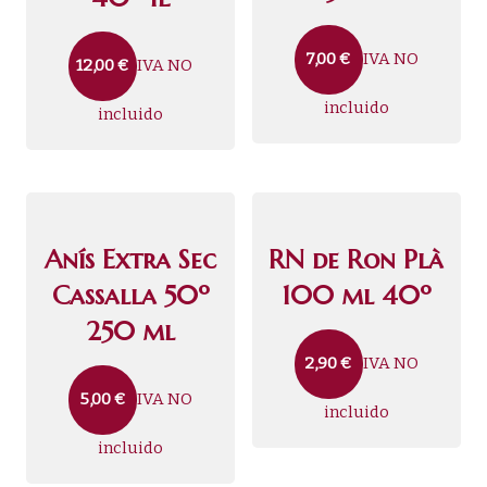
IVA NO
7,00
€
IVA NO
12,00
€
incluido
incluido
Anís Extra Sec
RN de Ron Plà
Cassalla 50º
100 ml 40º
250 ml
IVA NO
2,90
€
IVA NO
5,00
€
incluido
incluido