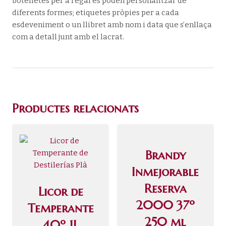
botelletes per a regal es poden personalitzar de
diferents formes; etiquetes pròpies per a cada
esdeveniment o un llibret amb nom i data que s’enllaça
com a detall junt amb el lacrat.
Productes relacionats
Brandy
Inmejorable
Reserva
Licor de
2000 37º
Temperante
250 ml
40º 1L