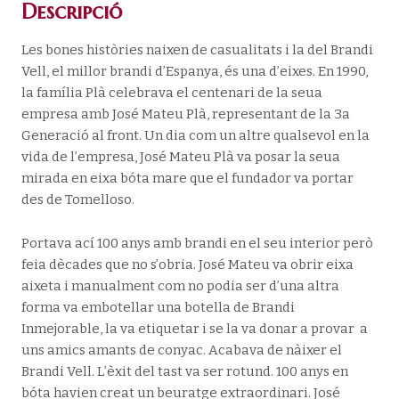
Descripció
Les bones històries naixen de casualitats i la del Brandi
Vell, el millor brandi d’Espanya, és una d’eixes. En 1990,
la família Plà celebrava el centenari de la seua
empresa amb José Mateu Plà, representant de la 3a
Generació al front. Un dia com un altre qualsevol en la
vida de l’empresa, José Mateu Plà va posar la seua
mirada en eixa bóta mare que el fundador va portar
des de Tomelloso.
Portava ací 100 anys amb brandi en el seu interior però
feia dècades que no s’obria. José Mateu va obrir eixa
aixeta i manualment com no podia ser d’una altra
forma va embotellar una botella de Brandi
Inmejorable, la va etiquetar i se la va donar a provar a
uns amics amants de conyac. Acabava de nàixer el
Brandi Vell. L’èxit del tast va ser rotund. 100 anys en
bóta havien creat un beuratge extraordinari. José