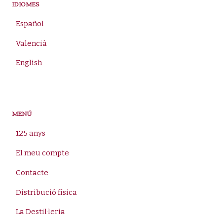
IDIOMES
Español
Valencià
English
MENÚ
125 anys
El meu compte
Contacte
Distribució física
La Destil·leria