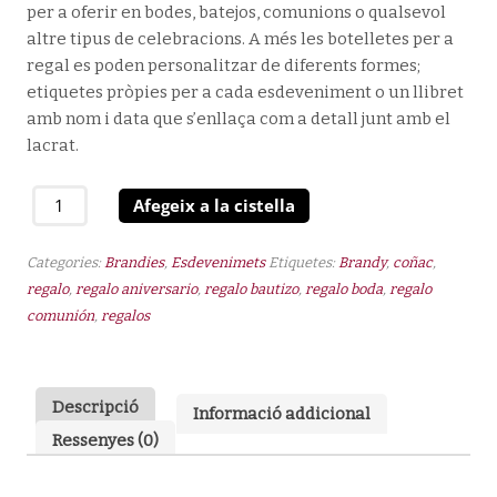
per a oferir en bodes, batejos, comunions o qualsevol
altre tipus de celebracions. A més les botelletes per a
regal es poden personalitzar de diferents formes;
etiquetes pròpies per a cada esdeveniment o un llibret
amb nom i data que s’enllaça com a detall junt amb el
lacrat.
quantitat
Afegeix a la cistella
de
Brandy
Categories:
Brandies
,
Esdevenimets
Etiquetes:
Brandy
,
coñac
,
Vell
regalo
,
regalo aniversario
,
regalo bautizo
,
regalo boda
,
regalo
100
comunión
,
regalos
ml
37º
Descripció
Informació addicional
Ressenyes (0)