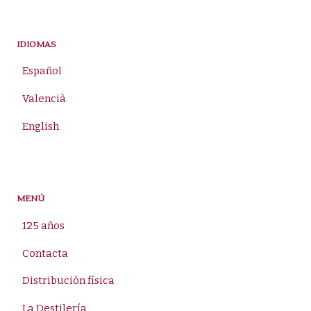
por:
IDIOMAS
Español
Valencià
English
MENÚ
125 años
Contacta
Distribución física
La Destilería