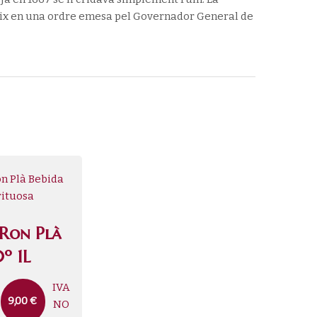
eix en una ordre emesa pel Governador General de
 Ron Plà
º 1L
IVA
9,00
€
NO