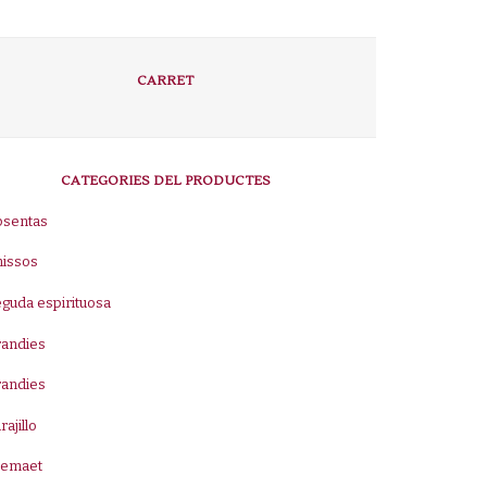
CARRET
CATEGORIES DEL PRODUCTES
bsentas
nissos
guda espirituosa
randies
randies
rajillo
remaet