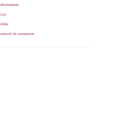
sdevenimets
cors
stela
romoció de enviament