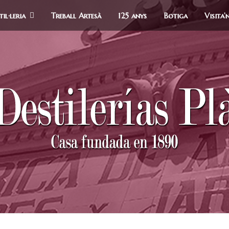
il·leria
Treball Artesà
125 anys
Botiga
Visita’