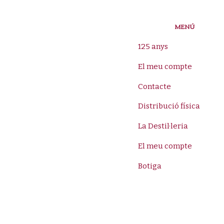
MENÚ
125 anys
El meu compte
Contacte
Distribució física
La Destil·leria
El meu compte
Botiga