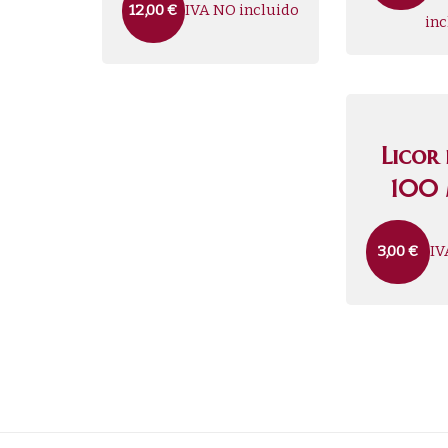
IVA NO incluido
12,00
€
inc
Licor
100 
IV
3,00
€