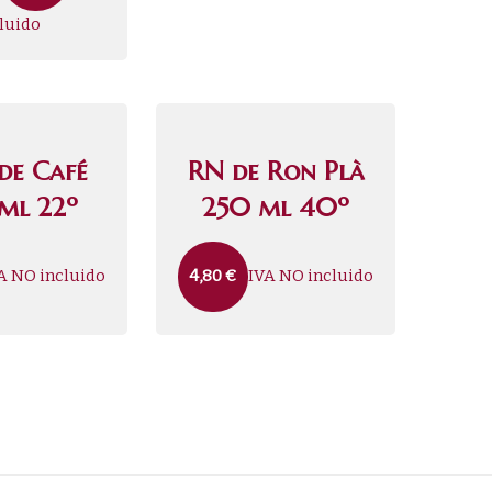
luido
 de Café
RN de Ron Plà
ml 22º
250 ml 40º
A NO incluido
IVA NO incluido
4,80
€