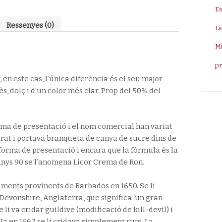
25º
E
1L
Ressenyes (0)
Li
Mi
p
 en este cas, l’única diferència és el seu major
s, dolç i d’un color més clar. Prop del 50% del
orma de presentació i el nom comercial han variat
rat i portava branqueta de canya de sucre dins de
 forma de presentació i encara que la fórmula és la
 anys 90 se l’anomena Licor Crema de Ron.
ents provinents de Barbados en 1650. Se li
Devonshire, Anglaterra, que significa ‘un gran
e li va cridar guildive (modificació de kill-devil) i
 Ja en 1667 se li cridava simplement rum. La