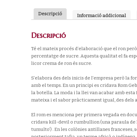
Descripció
Informació addicional
Descripció
Té el mateix procés d’elaboració que el ron però,
percentatge de sucre. Aquesta qualitat el fa espè
licor crema de ron és sucre.
S’elabora des dels inicis de l’empresa però la f
amb el temps. En un principi es cridava Rom Geb
la botella. La moda i la llei van acabar amb esta
mateixa i el sabor pràcticament igual, des dels
El rom es menciona per primera vegada en docum
cridava kill-devil o rumbullion (una paraula de 
tumulto’) . En les colònies antillanes franceses, s
posteriorment tafia, un terme africà o indígena.