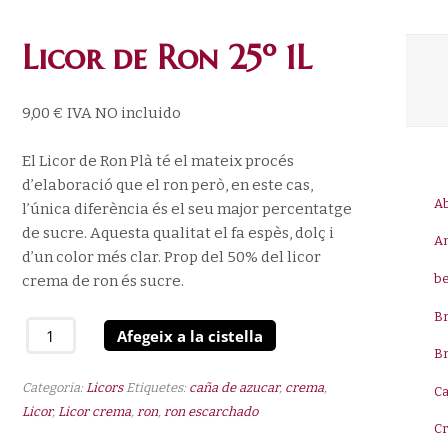
Licor de Ron 25º 1L
9,00
€
IVA NO incluido
El Licor de Ron Plà té el mateix procés
d’elaboració que el ron però, en este cas,
A
l’única diferència és el seu major percentatge
de sucre. Aquesta qualitat el fa espès, dolç i
A
d’un color més clar. Prop del 50% del licor
be
crema de ron és sucre.
B
quantitat
Afegeix a la cistella
de
B
Licor
Categoria:
Licors
Etiquetes:
caña de azucar
,
crema
,
Ca
de
Licor
,
Licor crema
,
ron
,
ron escarchado
Ron
C