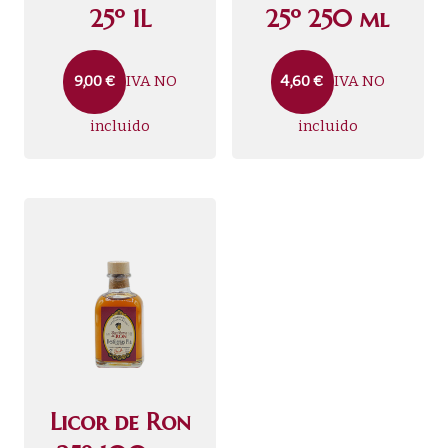
25º 1L
25º 250 ml
IVA NO
IVA NO
9,00
€
4,60
€
incluido
incluido
Licor de Ron