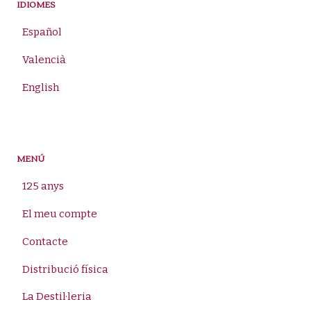
IDIOMES
Español
Valencià
English
MENÚ
125 anys
El meu compte
Contacte
Distribució física
La Destil·leria