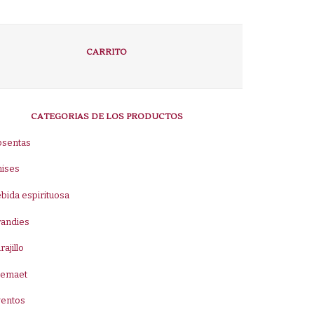
CARRITO
CATEGORIAS DE LOS PRODUCTOS
bsentas
nises
bida espirituosa
randies
rajillo
remaet
ventos