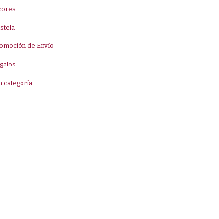
cores
stela
omoción de Envío
galos
n categoría