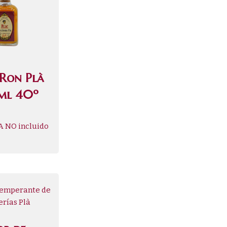
 Ron Plà
ml 40º
A NO incluido