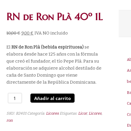
RN de Ron Plà 40º 1L
10,00
€
9,00
€
IVA NO incluido
El
RN de Ron Plà (bebida espirituosa)
se
elabora desde hace 125 años con la fórmula
A
que creó el fundador, el tío Pepe Plà. Para su
elaboración se adquiere alcohol destilado de
A
caña de Santo Domingo que viene
be
directamente de la República Dominicana.
B
RN
Añadir al carrito
de
Ca
Ron
SKU:
B2401
Categoría:
Licores
Etiquetas:
Licor
,
Licores
,
C
Plà
ron
40º
E