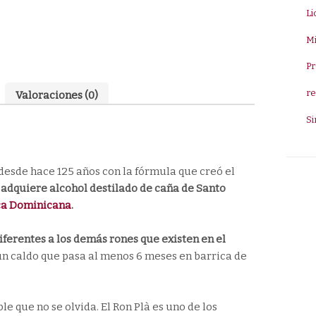
1L
Li
cantidad
Mi
Pr
re
Valoraciones (0)
Si
 desde hace 125 años con la fórmula que creó el
 adquiere alcohol destilado de caña de Santo
ca Dominicana
.
diferentes a los demás rones que existen en el
un caldo que pasa al menos 6 meses en barrica de
 que no se olvida. El Ron Plà es uno de los