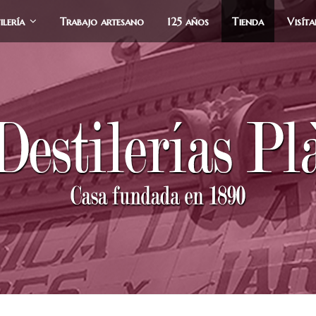
ilería
Trabajo artesano
125 años
Tienda
Visít