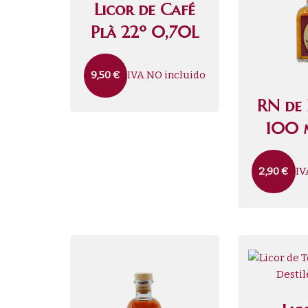
Licor de Café
Plà 22º 0,70L
IVA NO incluido
9,50
€
RN de
100 
IV
2,90
€