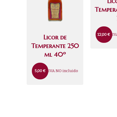
Lic
Temper
IV
12,00
€
Licor de
Temperante 250
ml 40º
IVA NO incluido
5,00
€