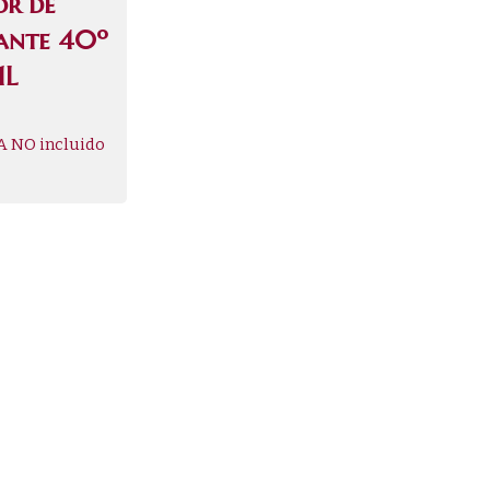
or de
ante 40º
1L
A NO incluido