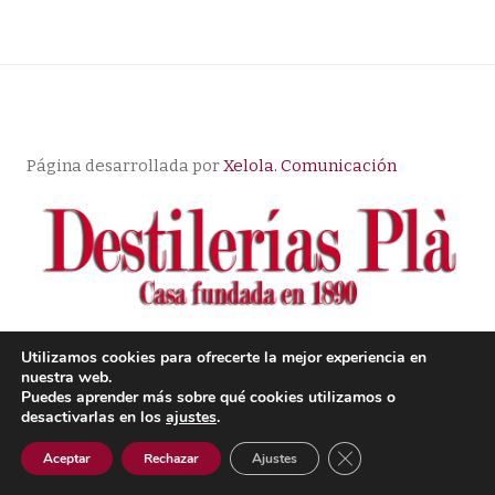
Página desarrollada por
Xelola. Comunicación
Utilizamos cookies para ofrecerte la mejor experiencia en
nuestra web.
© Copyright |
Aviso Legal
| Política de Privacidad
|
Puedes aprender más sobre qué cookies utilizamos o
Condiciones de compra
desactivarlas en los
ajustes
.
Cerrar el banner de 
Aceptar
Rechazar
Ajustes