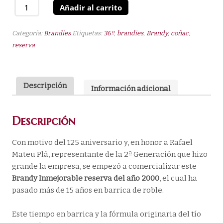
Brandy
Añadir al carrito
Inmejorable
Reserva
Categoría:
Brandies
Etiquetas:
36º
,
brandies
,
Brandy
,
coñac
,
2000
reserva
37º
0,70
L
Descripción
cantidad
Información adicional
Descripción
Con motivo del 125 aniversario y, en honor a Rafael
Mateu Plà, representante de la 2ª Generación que hizo
grande la empresa, se empezó a comercializar este
Brandy Inmejorable reserva del año 2000
, el cual ha
pasado más de 15 años en barrica de roble.
Este tiempo en barrica y la fórmula originaria del tío