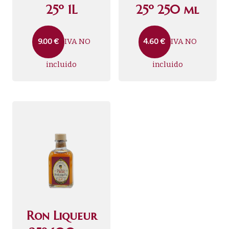
25º 1L
25º 250 ml
IVA NO
IVA NO
9.00
€
4.60
€
incluido
incluido
Ron Liqueur