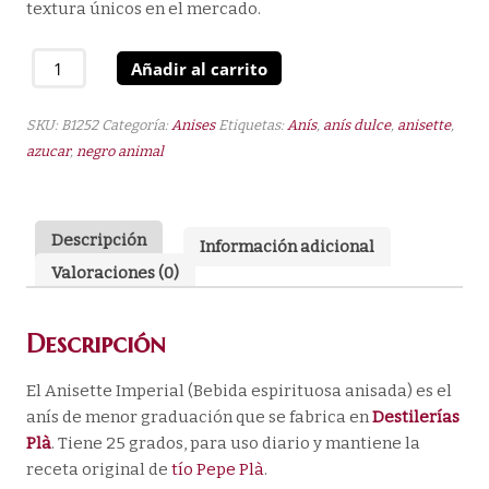
textura únicos en el mercado.
Bebida
Añadir al carrito
espirituosa
anisada
SKU:
B1252
Categoría:
Anises
Etiquetas:
Anís
,
anís dulce
,
anisette
,
25º
azucar
,
negro animal
1L
cantidad
Descripción
Información adicional
Valoraciones (0)
Descripción
El Anisette Imperial (Bebida espirituosa anisada) es el
anís de menor graduación que se fabrica en
Destilerías
Plà
. Tiene 25 grados, para uso diario y mantiene la
receta original de
tío Pepe Plà
.