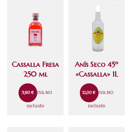
Cassalla Fresa
Anís Seco 45º
250 ml
«Cassalla» 1L
IVA NO
IVA NO
3,80
€
11,00
€
incluido
incluido