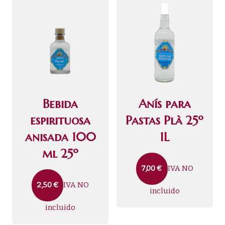
Bebida
Anís para
espirituosa
Pastas Plà 25º
anisada 100
1L
ml 25º
IVA NO
7,00
€
IVA NO
2,50
€
incluido
incluido