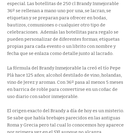
especial. Las botellitas de 250 cl Brandy Inmejorable
36º se rellenan a mano uno por una, se lacran, se
etiquetan y se preparan para ofrecer en bodas,
bautizos, comuniones o cualquier otro tipo de
celebraciones. Además las botellitas para regalo se
pueden personalizar de diferentes formas; etiquetas
propias para cada evento o un librito con nombre y
fecha que se enlaza como detalle junto al lacrado.
La fórmula del Brandy Inmejorable la creó el tío Pepe
Plà hace 125 años; alcohol destilado de vino, holandas,
vino de Jerez y aromas. Con 36º pasa al menos 5 meses
en barrica de roble para convertirse en un coñac de
uso diario con sabor inmejorable.
El origen exacto del Brandy a día de hoy es un misterio.
Se sabe que había brebajes parecidos en las antiguas
Roma y Grecia pero tal cual lo conocemos hoy aparece
por primera vez en el SXI aunque no alcanza