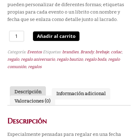
pueden personalizar de diferentes formas; etiquetas
propias para cada evento o un librito con nombre y
fecha que se enlaza como detalle junto al lacrado.
Brandy
Añadir al carrito
Inmejorable
250
Categoría:
Eventos
Etiquetas:
brandies
,
Brandy
,
brebaje
,
coñac
,
ml
regalo
,
regalo aniversario
,
regalo bautizo
,
regalo boda
,
regalo
36º
comunión
,
regalos
cantidad
Descripción
Información adicional
Valoraciones (0)
Descripción
Especialmente pensadas para regalar en una fecha