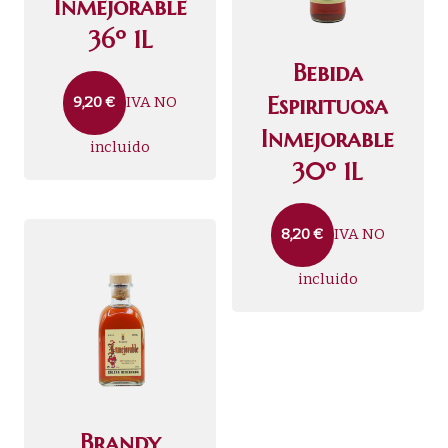
Inmejorable
36º 1L
Bebida
Espirituosa
IVA NO
9,20
€
Inmejorable
incluido
30º 1L
IVA NO
8,20
€
incluido
Brandy