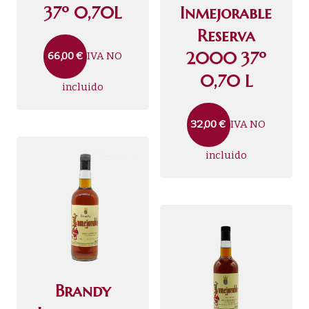
37º 0,70L
Inmejorable
Reserva
2000 37º
IVA NO
66,00
€
0,70 L
incluido
IVA NO
32,00
€
incluido
Brandy