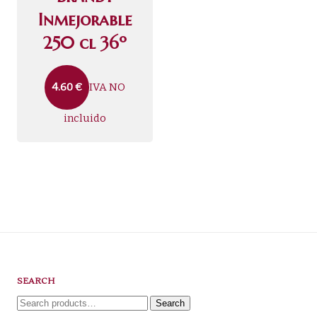
Inmejorable
250 cl 36º
IVA NO
4.60
€
incluido
SEARCH
Search
Search