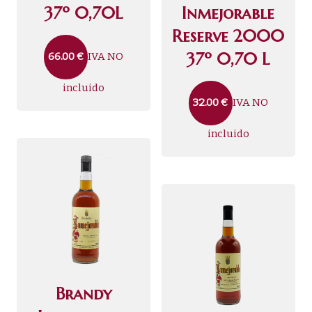
37º 0,70L
Inmejorable
Reserve 2000
37º 0,70 L
IVA NO
66.00
€
incluido
IVA NO
32.00
€
incluido
Brandy