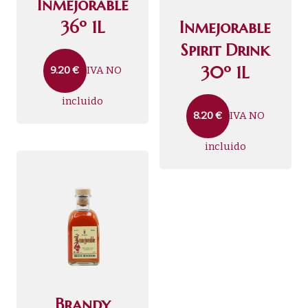
Inmejorable
36º 1L
Inmejorable
Spirit Drink
30º 1L
IVA NO
9.20
€
incluido
IVA NO
8.20
€
incluido
Brandy