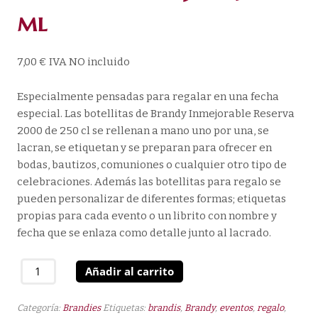
ml
7,00
€
IVA NO incluido
Especialmente pensadas para regalar en una fecha
especial. Las botellitas de Brandy Inmejorable Reserva
2000 de 250 cl se rellenan a mano uno por una, se
lacran, se etiquetan y se preparan para ofrecer en
bodas, bautizos, comuniones o cualquier otro tipo de
celebraciones. Además las botellitas para regalo se
pueden personalizar de diferentes formas; etiquetas
propias para cada evento o un librito con nombre y
fecha que se enlaza como detalle junto al lacrado.
Brandy
Añadir al carrito
Inmejorable
Reserva
Categoría:
Brandies
Etiquetas:
brandis
,
Brandy
,
eventos
,
regalo
,
2000