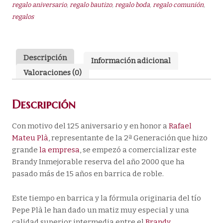
regalo aniversario
,
regalo bautizo
,
regalo boda
,
regalo comunión
,
37º
regalos
250
ml
cantidad
Descripción
Información adicional
Valoraciones (0)
Descripción
Con motivo del 125 aniversario y en honor a
Rafael
Mateu Plà
, representante de la 2ª Generación que hizo
grande
la empresa
, se empezó a comercializar este
Brandy Inmejorable reserva del año 2000 que ha
pasado más de 15 años en barrica de roble.
Este tiempo en barrica y la fórmula originaria del tío
Pepe Plà le han dado un matiz muy especial y una
calidad superior intermedia entre el
Brandy