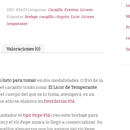
Li
Temperante
SKU:
B5403
Categorías:
Carajillo
,
Eventos
,
Licores
40º
Mi
Etiquetas:
brebaje
,
carajillo
,
chupito
,
Licor
,
Licores
,
1L
temperante
cantidad
Pr
re
Valoraciones (0)
Si
 listo para tomar
en dos modalidades. O frió de la
 carajillo tradicional.
El Licor de Temperante
el cuerpo del que se lo toma; atempera, es un
ue sólo se elabora en
Destilerías Plà
.
fundador el
tipo Pepe Plà
creo este brebaje para
on y el tío Pepe nunca lo llegó a comercializar. Su
aquellos almuerzos que los amigos del tío Pepe