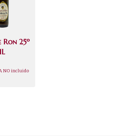
e Ron 25º
1L
A NO incluido