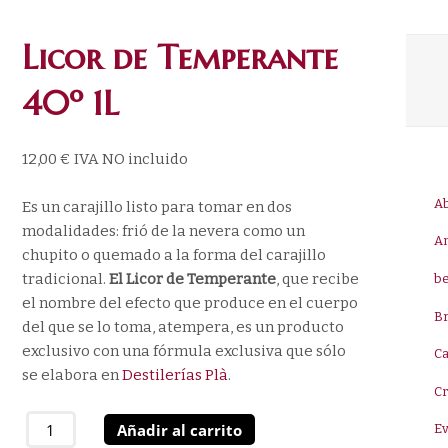
Licor de Temperante
40º 1L
12,00
€
IVA NO incluido
A
Es un carajillo listo para tomar en dos
modalidades: frió de la nevera como un
A
chupito o quemado a la forma del carajillo
tradicional.
El Licor de Temperante
, que recibe
be
el nombre del efecto que produce en el cuerpo
B
del que se lo toma, atempera, es un producto
exclusivo con una fórmula exclusiva que sólo
Ca
se elabora en
Destilerías Plà
.
C
Licor
Añadir al carrito
E
de