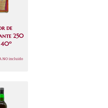
or de
ante 250
 40º
A NO incluido