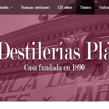
ilería
Trabajo artesano
125 años
Tienda
Visít