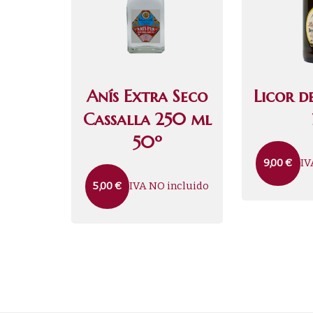
Anís Extra Seco
Licor d
Cassalla 250 ml
50º
IV
9,00
€
IVA NO incluido
5,00
€