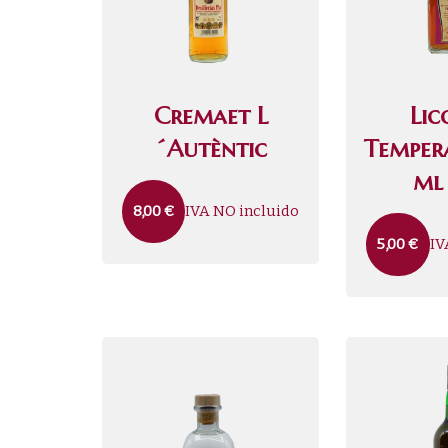
Cremaet L
Lic
´Autèntic
Temper
ml
IVA NO incluido
8,00
€
IV
5,00
€