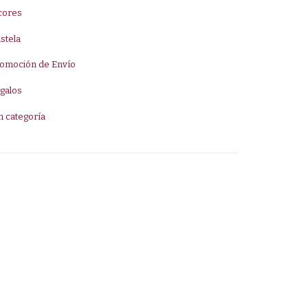
cores
stela
omoción de Envío
galos
n categoría