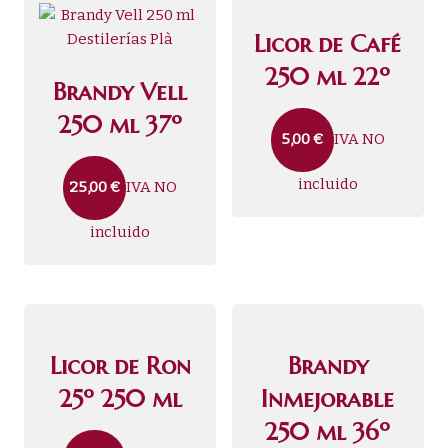
Licor de Café
250 ml 22º
Brandy Vell
250 ml 37º
IVA NO
5,00
€
incluido
IVA NO
25,00
€
incluido
Licor de Ron
Brandy
25º 250 ml
Inmejorable
250 ml 36º