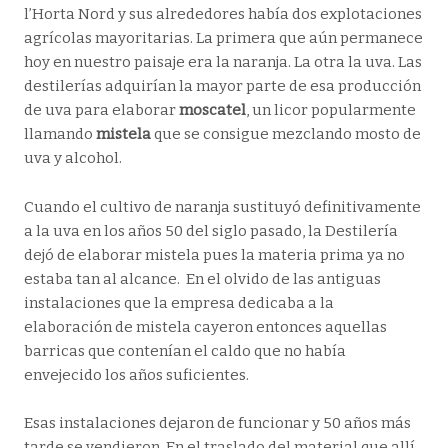
l’Horta Nord y sus alrededores había dos explotaciones
agrícolas mayoritarias. La primera que aún permanece
hoy en nuestro paisaje era la naranja. La otra la uva. Las
destilerías adquirían la mayor parte de esa producción
de uva para elaborar
moscatel
, un licor popularmente
llamando
mistela
que se consigue mezclando mosto de
uva y alcohol.
Cuando el cultivo de naranja sustituyó definitivamente
a la uva en los años 50 del siglo pasado, la Destilería
dejó de elaborar mistela pues la materia prima ya no
estaba tan al alcance. En el olvido de las antiguas
instalaciones que la empresa dedicaba a la
elaboración de mistela cayeron entonces aquellas
barricas que contenían el caldo que no había
envejecido los años suficientes.
Esas instalaciones dejaron de funcionar y 50 años más
tarde se vendieron. En el traslado del material que allí