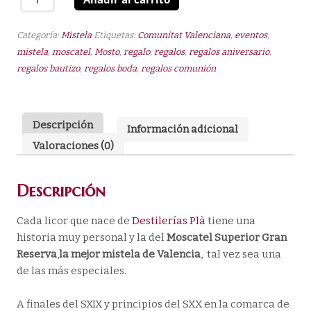
Superior
Gran
Categoría:
Mistela
Etiquetas:
Comunitat Valenciana
,
eventos
,
Reserva
mistela
,
moscatel
,
Mosto
,
regalo
,
regalos
,
regalos aniversario
,
15º
regalos bautizo
,
regalos boda
,
regalos comunión
100
ml
cantidad
Descripción
Información adicional
Valoraciones (0)
Descripción
Cada licor que nace de
Destilerías Plà
tiene una
historia muy personal y la del
Moscatel Superior Gran
Reserva
,
la mejor mistela de Valencia
, tal vez sea una
de las más especiales.
A finales del SXIX y principios del SXX en la comarca de